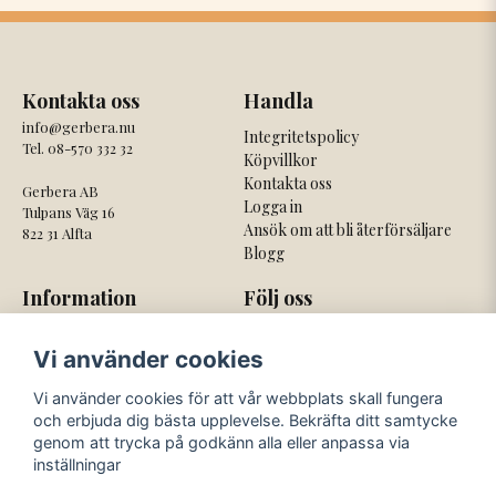
Kontakta oss
Handla
info@gerbera.nu
Integritetspolicy
Tel. 08-570 332 32
Köpvillkor
Kontakta oss
Gerbera AB
Logga in
Tulpans Väg 16
Ansök om att bli återförsäljare
822 31 Alfta
Blogg
Information
Följ oss
Om oss
Facebook
Vi använder cookies
Nyhetsbrev
Instagram
Om cookies
Vi använder cookies för att vår webbplats skall fungera
och erbjuda dig bästa upplevelse. Bekräfta ditt samtycke
Våra betaltjänster
Våra fraktbolag
genom att trycka på godkänn alla eller anpassa via
inställningar