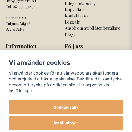
info@gerbera.nu
Integritetspolicy
Tel. 08-570 332 32
Köpvillkor
Kontakta oss
Gerbera AB
Logga in
Tulpans Väg 16
Ansök om att bli återförsäljare
822 31 Alfta
Blogg
Information
Följ oss
Om oss
Facebook
Vi använder cookies
Nyhetsbrev
Instagram
Om cookies
Vi använder cookies för att vår webbplats skall fungera
och erbjuda dig bästa upplevelse. Bekräfta ditt samtycke
Våra betaltjänster
Våra fraktbolag
genom att trycka på godkänn alla eller anpassa via
inställningar
Godkänn alla
Inställningar