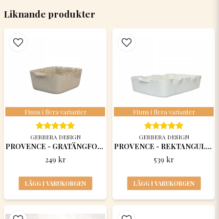
Liknande produkter
name
Namn
email
Mejladress
Finns i flera varianter
Finns i flera varianter
Ja, ni får publicera min fråga
GERBERA DESIGN
GERBERA DESIGN
PROVENCE - GRATÄNGFORM/ "stora Bregott"
PROVENCE - REKTANGULÄR GRATÄNGFORM 31x19,5x7,5
249 kr
539 kr
LÄGG I VARUKORGEN
LÄGG I VARUKORGEN
Skicka fråga