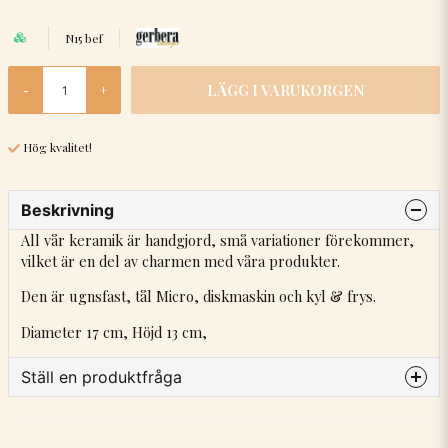
N15 bef
LÄGG I VARUKORGEN
-
+
Hög kvalitet!
Beskrivning
All vår keramik är handgjord, små variationer förekommer,
vilket är en del av charmen med våra produkter.
Den är ugnsfast, tål Micro, diskmaskin och kyl & frys.
Diameter 17 cm, Höjd 13 cm,
Ställ en produktfråga
question
Fråga oss något om denna produkten...