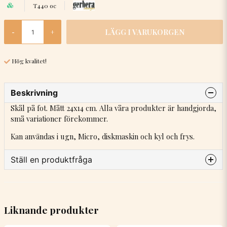
T440 oc
LÄGG I VARUKORGEN
-
+
Hög kvalitet!
Beskrivning
Skål på fot. Mått 24x14 cm. Alla våra produkter är handgjorda,
små variationer förekommer.
Kan användas i ugn, Micro, diskmaskin och kyl och frys.
Ställ en produktfråga
question
Fråga oss något om denna produkten...
Liknande produkter