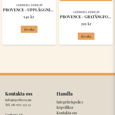
GERBERA DESIGN
PROVENCE - UPPLÄGGNINGSFAT OVALT 41 x 23 x 4 CM
GERBERA DESIGN
549 kr
PROVENCE - GRATÄNGFORM RUND 20 x 6,5 CM
399 kr
Bevaka
Bevaka
Kontakta oss
Handla
info@gerbera.nu
Integritetspolicy
Tel. 08-570 332 32
Köpvillkor
Kontakta oss
Gerbera AB