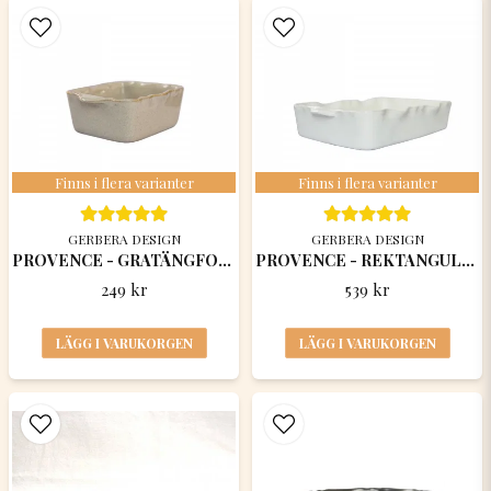
name
Namn
email
Mejladress
Finns i flera varianter
Finns i flera varianter
Ja, ni får publicera min fråga
GERBERA DESIGN
GERBERA DESIGN
PROVENCE - GRATÄNGFORM/ "stora Bregott"
PROVENCE - REKTANGULÄR GRATÄNGFORM 31x19,5x7,5
249 kr
539 kr
LÄGG I VARUKORGEN
LÄGG I VARUKORGEN
Skicka fråga