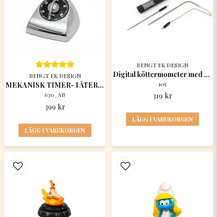
email
Mejladress
BENGT EK DESIGN
Ja, ni får publicera min fråga
Digital köttermometer med timer
BENGT EK DESIGN
105
MEKANISK TIMER- I ÅTERVUNNEN ALUMINIUM
630_AB
319 kr
399 kr
LÄGG I VARUKORGEN
LÄGG I VARUKORGEN
Skicka fråga