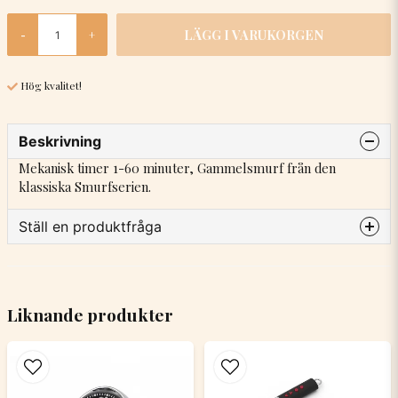
LÄGG I VARUKORGEN
-
+
Hög kvalitet!
Beskrivning
Mekanisk timer 1-60 minuter, Gammelsmurf från den
klassiska Smurfserien.
Ställ en produktfråga
question
Fråga oss något om denna produkten...
Liknande produkter
name
Namn