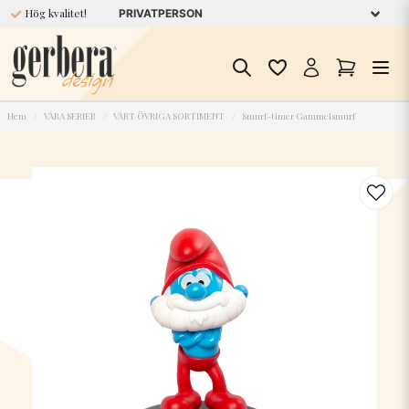
Hög kvalitet!
Hem
VÅRA SERIER
VÅRT ÖVRIGA SORTIMENT
Smurf-timer Gammelsmurf