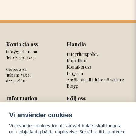
Kontakta oss
Handla
info@gerbera.nu
Integritetspolicy
Tel. 08-570 332 32
Köpvillkor
Kontakta oss
Gerbera AB
Logga in
Tulpans Väg 16
Ansök om att bli återförsäljare
822 31 Alfta
Blogg
Information
Följ oss
Om oss
Facebook
Vi använder cookies
Nyhetsbrev
Instagram
Om cookies
Vi använder cookies för att vår webbplats skall fungera
och erbjuda dig bästa upplevelse. Bekräfta ditt samtycke
Våra betaltjänster
Våra fraktbolag