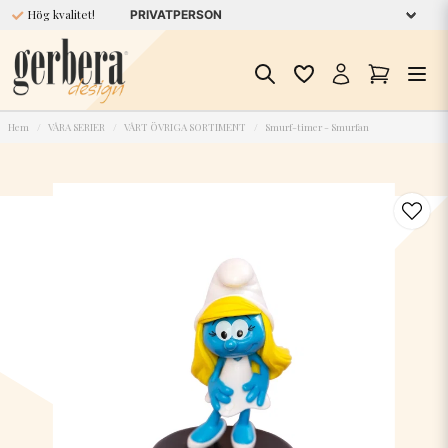
Hög kvalitet!
Hem
VÅRA SERIER
VÅRT ÖVRIGA SORTIMENT
Smurf-timer - Smurfan