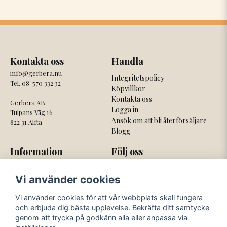
Kontakta oss
Handla
info@gerbera.nu
Integritetspolicy
Tel. 08-570 332 32
Köpvillkor
Kontakta oss
Gerbera AB
Logga in
Tulpans Väg 16
Ansök om att bli återförsäljare
822 31 Alfta
Blogg
Information
Följ oss
Om oss
Facebook
Vi använder cookies
Nyhetsbrev
Instagram
Om cookies
Vi använder cookies för att vår webbplats skall fungera
och erbjuda dig bästa upplevelse. Bekräfta ditt samtycke
Våra betaltjänster
Våra fraktbolag
genom att trycka på godkänn alla eller anpassa via