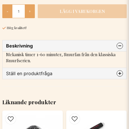
LÄGG I VARUKORGEN
-
+
Hög kvalitet!
Beskrivning
Mekanisk timer 1-60 minuter, Smurfan från den klassiska
Smurfserien.
Ställ en produktfråga
question
Fråga oss något om denna produkten...
Liknande produkter
name
Namn