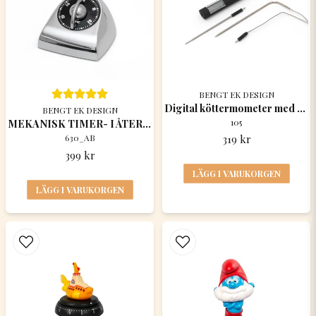
email
Mejladress
BENGT EK DESIGN
Ja, ni får publicera min fråga
Digital köttermometer med timer
BENGT EK DESIGN
105
MEKANISK TIMER- I ÅTERVUNNEN ALUMINIUM
630_AB
319 kr
399 kr
LÄGG I VARUKORGEN
LÄGG I VARUKORGEN
Skicka fråga